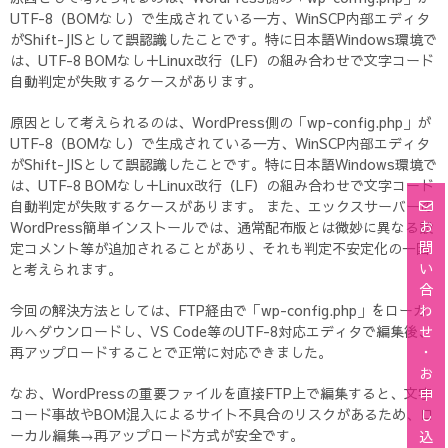
UTF-8（BOMなし）で生成されている一方、WinSCP内部エディタ
がShift-JISとして誤認識したことです。特に日本語Windows環境で
は、UTF-8 BOMなし＋Linux改行（LF）の組み合わせで文字コード
自動判定が失敗するケースがあります。
原因として考えられるのは、WordPress側の「wp-config.php」が
UTF-8（BOMなし）で生成されている一方、WinSCP内部エディタ
がShift-JISとして誤認識したことです。特に日本語Windows環境で
は、UTF-8 BOMなし＋Linux改行（LF）の組み合わせで文字コード
自動判定が失敗するケースがあります。 また、エックスサーバーの
お
WordPress簡単インストールでは、通常配布版とは微妙に異なる設
問
定コメント等が追加されることがあり、それも判定不安定化の一因
い
と考えられます。
合
今回の解決方法としては、FTP経由で「wp-config.php」をローカ
わ
ルへダウンロードし、VS Code等のUTF-8対応エディタで編集後、
せ
再アップロードすることで正常に対応できました。
・
お
なお、WordPressの重要ファイルを直接FTP上で編集すると、文字
申
コード事故やBOM混入によるサイト不具合のリスクがあるため、ロ
し
ーカル編集→再アップロード方式が安全です。
込